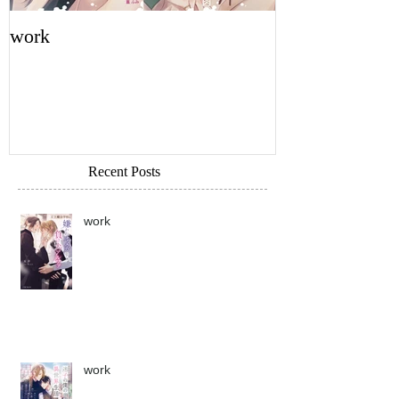
work
work
Recent Posts
work
work