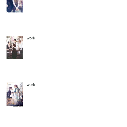
work
work