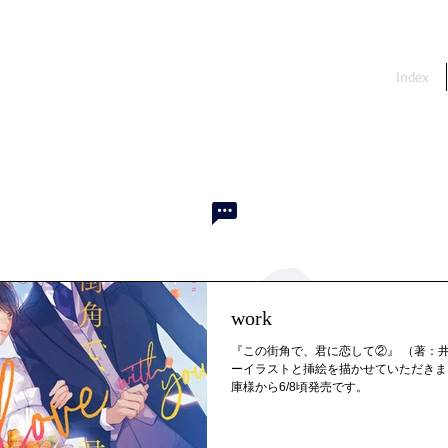
Index
work
『この街角で、君に恋して②』 （著：井
ーイラストと挿絵を描かせていただきま
庫様から6/8頃発売です。