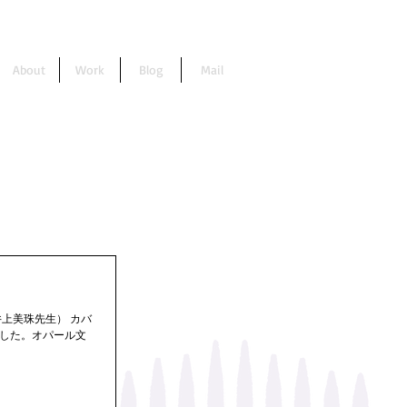
About
Work
Blog
Mail
上美珠先生） カバ
した。オパール文