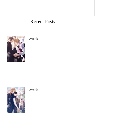
Recent Posts
work
work