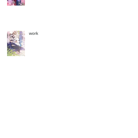
work
work
↑Page Top
Archive