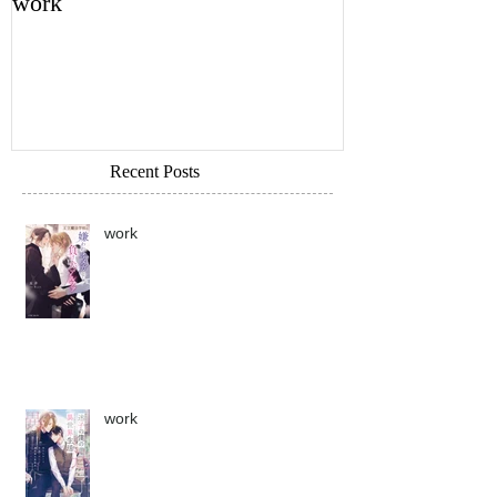
work
work
Recent Posts
work
work