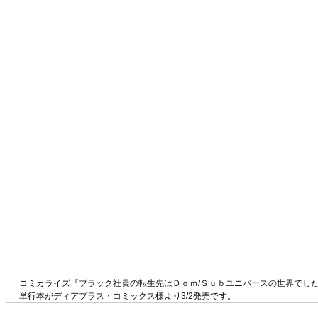
コミカライズ『
ブラック社員の転生先はＤｏｍ/Ｓｕｂユニバースの世界
でし
単行本
が
ディアプラス・コミックス
様より
3/2
発売です。