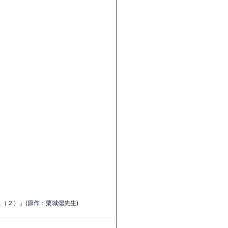
た（２）
』(原作：
栗城偲
先生)