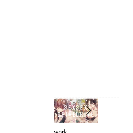
work
work