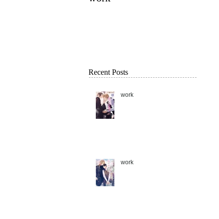
Recent Posts
work
work