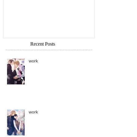
Recent Posts
work
work