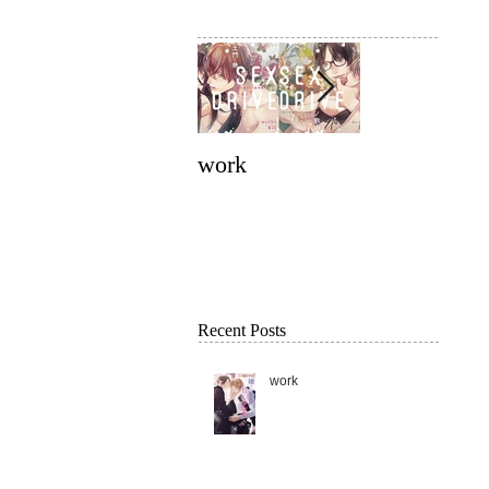
work
work
Recent Posts
work