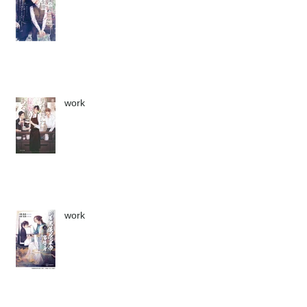
work
work