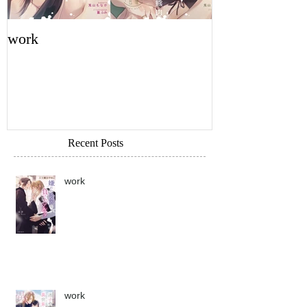
work
work
Recent Posts
work
work