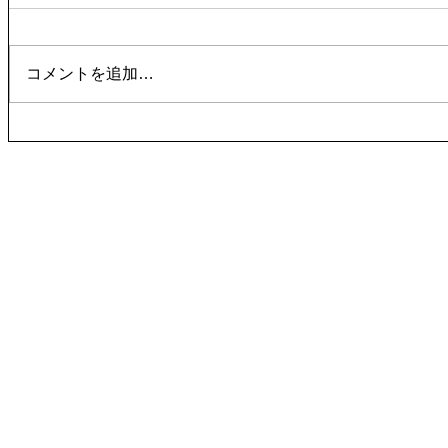
コメントを追加…
work
work
work