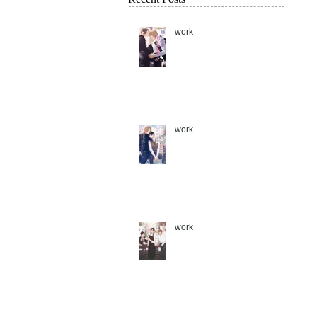
work
work
work