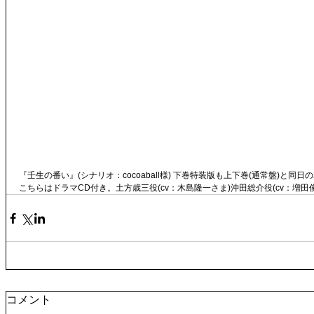
『壬生の番い』(シナリオ：cocoaball様) 下巻特装版も上下巻(通常盤)と同日の
こちらはドラマCD付き。土方歳三役(cv：木島隆一さま)沖田総介役(cv：増田
コメント