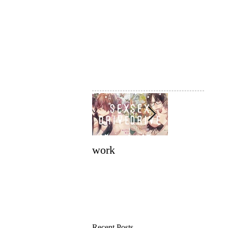
work
work
Recent Posts