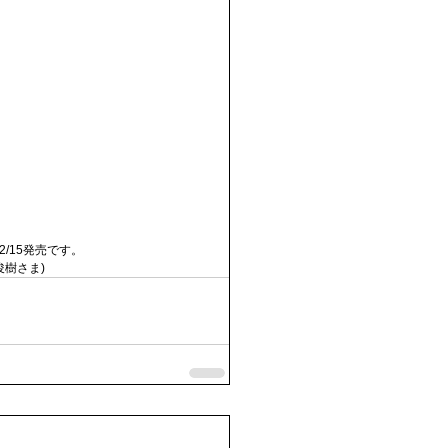
2/15発売です。
俊樹さま)