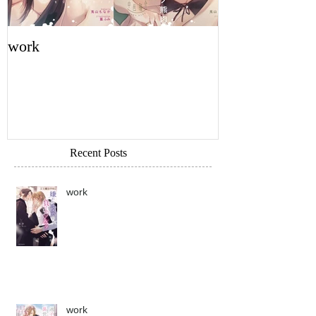
work
work
Recent Posts
work
work