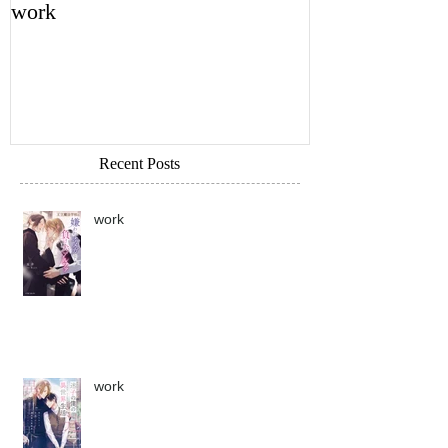
work
work
Recent Posts
work
work