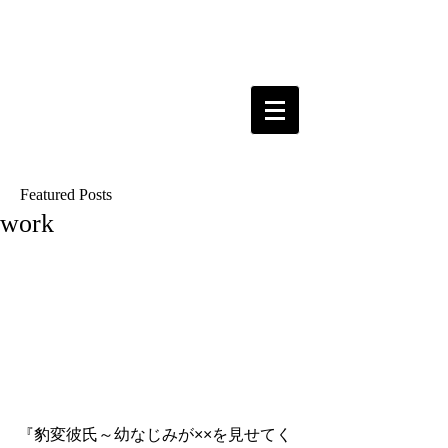
Featured Posts
work
『豹変彼氏～幼なじみが××を見せてく