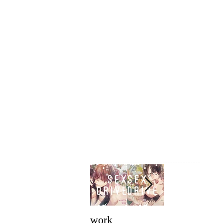
work
work