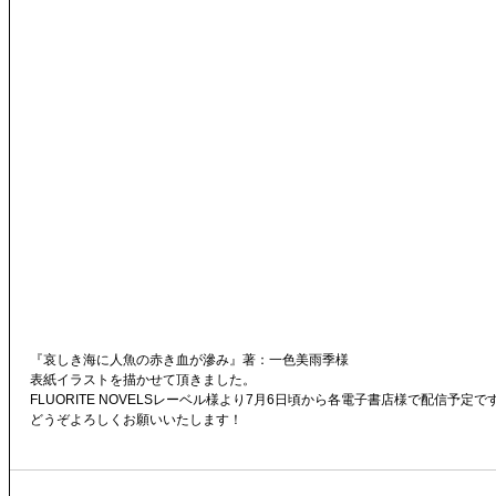
『哀しき海に人魚の赤き血が滲み』著：一色美雨季‏様
表紙イラストを描かせて頂きました。
FLUORITE NOVELSレーベル様より7月6日頃から各電子書店様で配信予定で
どうぞよろしくお願いいたします！