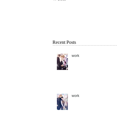
Recent Posts
work
work