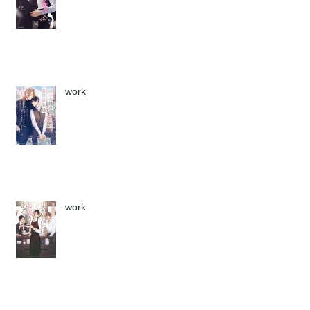
work
work