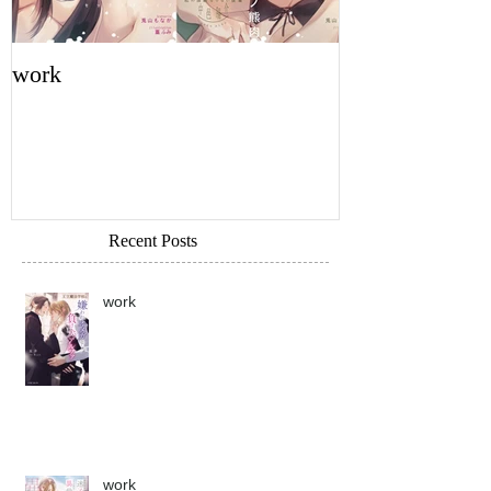
work
work
Recent Posts
work
work