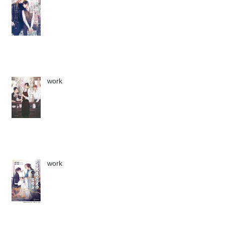
work
work