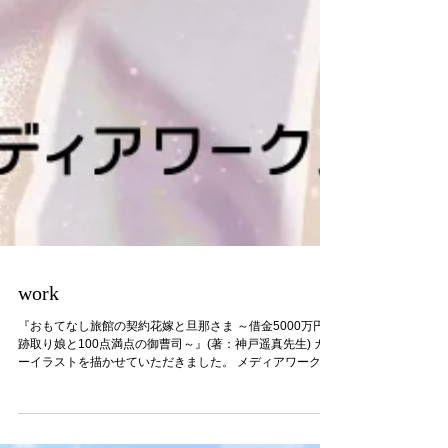
work
『おもてなし旅館の契約花嫁と旦那さま ～借金5000万円の
跡取り娘と100点満点の御曹司～』(著：神戸遥真先生) カバ
ーイラストを描かせていただきました。 メディアワークス
文庫さまより8/23頃発売です。